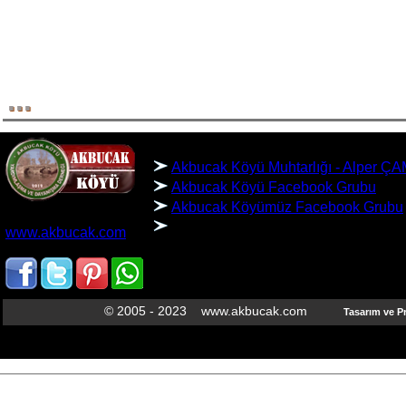
...
BAĞLANTILAR
Akbucak Köyü Muhtarlığı - Alper 
Akbucak Köyü Facebook Grubu
Akbucak Köyümüz Facebook Grubu
AKBUCAK KÖYÜ
www.akbucak.com
SARIKAYA/YOZGAT
© 2005 - 2023 www.akbucak.com
Tasarım ve 