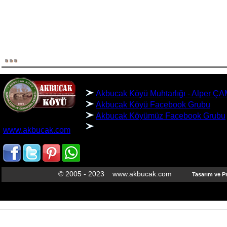
...
BAĞLANTILAR
Akbucak Köyü Muhtarlığı - Alper 
Akbucak Köyü Facebook Grubu
Akbucak Köyümüz Facebook Grubu
AKBUCAK KÖYÜ
www.akbucak.com
SARIKAYA/YOZGAT
© 2005 - 2023 www.akbucak.com
Tasarım ve 