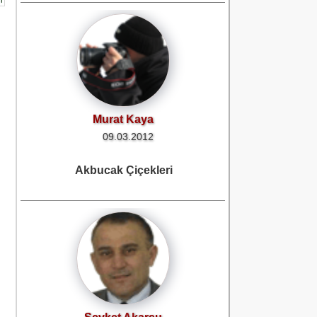
Murat Kaya
09.03.2012
Akbucak Çiçekleri
Şevket Akarsu
08.03.2012
Derneğimiz Hayırlı Uğurlu Olsun