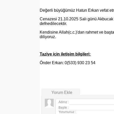
Değerli büyüğümüz Hatun Erkan vefat etmi
Cenazesi 21.10.2025 Salı günü Akbucak
defnedilecektir.
Kendisine Allah(c.c.)'dan rahmet ve başt
diliyoruz.
Taziye için iletişim bilgileri:
Önder Erkan: 0(533) 930 23 54
Yorum Ekle
Adınız :
Başlık :
Yorumunuz :