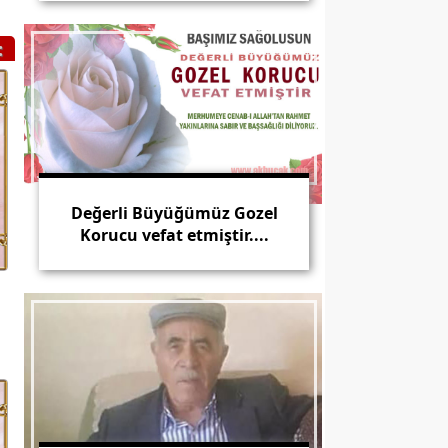
Dilek Karaca Işıksoy
02.03.2012
::::::::::::::::::::::::::::
Derneğimizin hayırlara vesile
olmasını temenni ediyorum.
Değerli Büyüğümüz Gozel
Korucu vefat etmiştir....
Tahir Erdal
01.03.2012
Birlik ve Dayanışma
Değerli büyüğümüz Satılmış
Işıksoy vefat etmiştir....