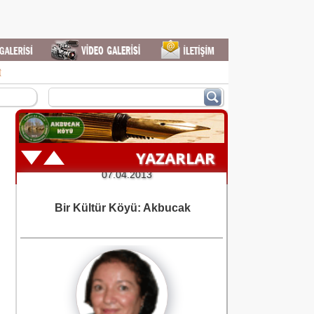
İ
r.
YAZARLAR
ştir.
Muhlise Ersoy
14.03.2012