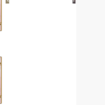
Süleyman Keleş
28.02.2012
Köyümüz Sakinlerinden Ruhi
Siyah Önlük Kara Lastik
Çamlıdağ oğlu Bünyamin
Çamlıdağ vefat etmiştir...
İlhan Öztürk
21.05.2015