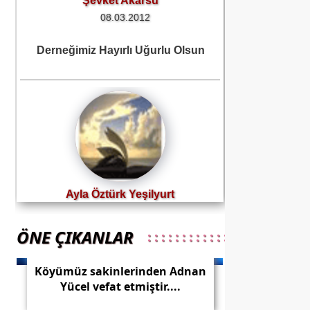
Ayla Öztürk Yeşilyurt
02.03.2012
Kervan Yolculuğu
ÖNE ÇIKANLAR
: : : : : : : : : : : : : : : : : : : :