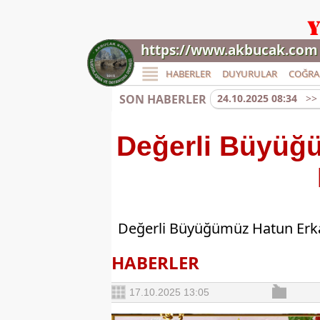
https://www.akbucak.com
HABERLER
DUYURULAR
COĞRA
SON HABERLER
24.10.2025 08:34
>> 
17.10.2025 13:05
>> 
17.06.2025 09:20
>> K
Değerli Büyüğ
08.04.2025 18:00
>> 
10.10.2024 11:34
>> 
22.09.2024 09:45
>> 
01.08.2024 07:10
>> 
09.04.2026 20:20
>> 
07.11.2025 15:37
>> 
Değerli Büyüğümüz Hatun Erkan
HABERLER
17.10.2025 13:05