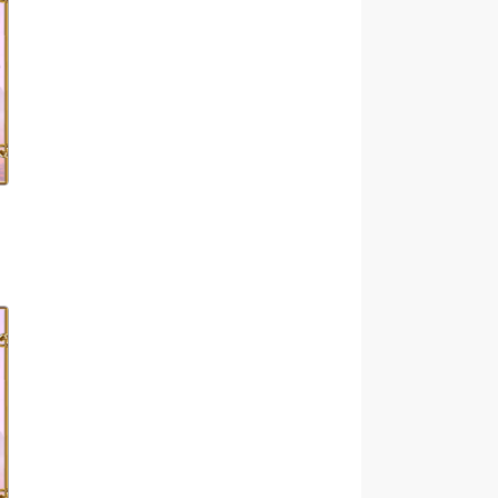
Köyümüz sakinlerinden Adnan
Yücel vefat etmiştir....