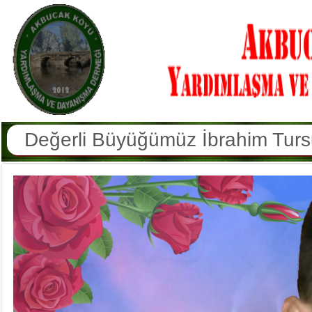
Değerli Büyüğümüz Hatun Erkan V
Köyümüz Sakinlerinden Hamdi Yüce
Değerli Büyüğümüz Şekernaz Sulu
Değerli Büyüğümüz Azmi Doğan V
Değerli Büyüğümüz Memduha Arsl
Değerli Büyüğümüz Osman Kaya V