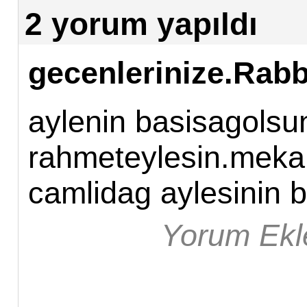
2 yorum yapıldı
gecenlerinize.Rab
aylenin basisagols
rahmeteylesin.mekan
camlidag aylesinin 
Yorum Ek