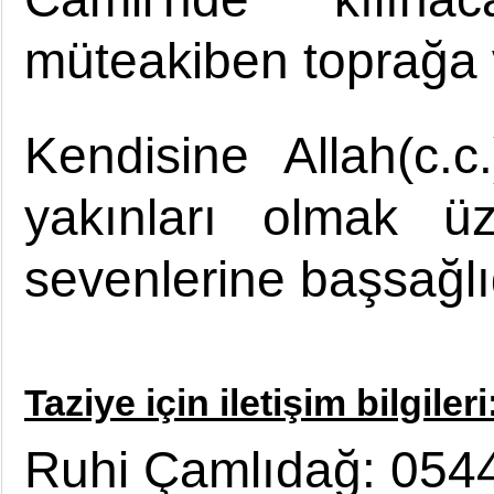
müteakiben toprağa v
Kendisine Allah(c.
yakınları olmak ü
sevenlerine başsağlığ
Taziye için iletişim bilgileri
Ruhi Çamlıdağ: 054