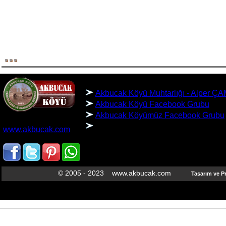
...
BAĞLANTILAR
Akbucak Köyü Muhtarlığı - Alper 
Akbucak Köyü Facebook Grubu
Akbucak Köyümüz Facebook Grubu
AKBUCAK KÖYÜ
www.akbucak.com
SARIKAYA/YOZGAT
© 2005 - 2023 www.akbucak.com
Tasarım ve 