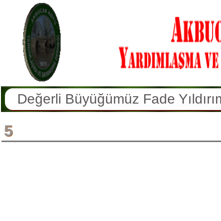
Değerli Büyüğümüz Fade Yıldırım 
Değerli Büyüğümüz İbrahim Tursu
5
Değerli Büyüğümüz Hatun Erkan V
Köyümüz Sakinlerinden Hamdi Yüce
Değerli Büyüğümüz Şekernaz Sulu
Değerli Büyüğümüz Azmi Doğan V